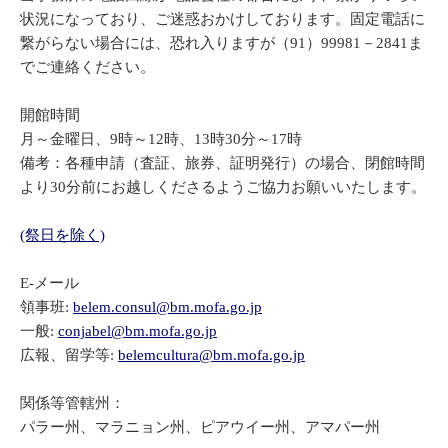
状況になっており、ご迷惑おかけしております。固定電話に
繋がらない場合には、恐れ入りますが（91）99981－2841ま
でご連絡ください。
開館時間
月～金曜日、9時～12時、13時30分～17時
備考：各種申請（査証、旅券、証明発行）の場合、閉館時間
より30分前にお越しくださるようご協力お願いいたします。
(祭日を除く)
E-メール
領事班:
belem.consul@bm.mofa.go.jp
一般:
conjabel@bm.mofa.go.jp
広報、留学等:
belemcultura@bm.mofa.go.jp
関係等管轄州：
パラー州、マラニョン州、ピアウイー州、アマパー州