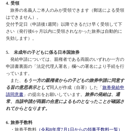
4. 受領
旅券の名義人ご本人のみが受領できます（郵送による受領
はできません）。
交付予定日（申請後1週間）以降できるだけ早く受領して下
さい（発行後6ヶ月以内に受領されなかった旅券は自動的に
失効します）。
5. 未成年の子どもに係る日本国旅券
発給申請については、親権者である両親のいずれか一方の
申請書裏面の「法定代理人署名」欄への署名により手続を行
っています。
また、
もう一方の親権者からの子どもの旅券申請に同意す
る旨の意思表示として
同人が作成（自署）した「
旅券発給申
請同意書
」の提出をお願いしています。
旅券の発給は、通
常、当該申請が両親の合意によるものとなったことが確認さ
れてからとなります。
6. 旅券手数料
・旅券手数料
（令和8年度7月1日からの領事手数料一覧）