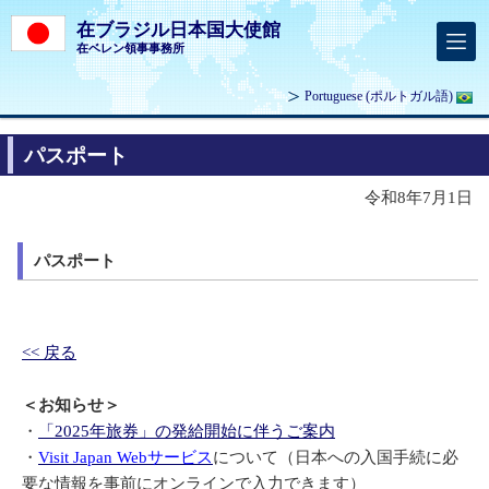
在ブラジル日本国大使館
在ベレン領事事務所
Portuguese
(ポルトガル語)
パスポート
令和8年7月1日
パスポート
<< 戻る
＜お知らせ＞
・
「2025年旅券」の発給開始に伴うご案内
・
Visit Japan Webサービス
について（日本への入国手続に必
要な情報を事前にオンラインで入力できます）