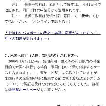
注1： 領事手数料は、原則として毎年1回、4月1日付で
改訂され、同日以降の申請分から適用されます。
注2： 旅券手数料は受領の際、窓口にて「
現金
」でお
支払い下さい。（オンライン申請を除く）
＊お持ちのパスポートの氏名・本籍に変更があった方へ（～
訂正の制度が変わります～）
7．米国へ旅行（入国、乗り継ぎ）される方へ
2009年1月12日から、短期商用・観光等の90日以内の滞在
目的で米国へ旅行する場合（米国において乗り継ぎするケー
スも含まれます。）、査証（ビザ）は免除されていますが、
米国行きの航空機や船に搭乗する前に電子渡航認証システム
（ESTA）で認証を受けなければならなくなりました。 詳細
は
外務省ホームページ
をご覧ください。