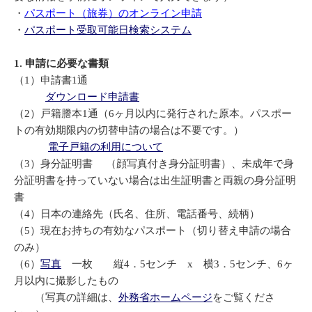
・
パスポート（旅券）のオンライン申請
・
パスポート受取可能日検索システム
1. 申請に必要な書類
（1）申請書1通
ダウンロード申請書
（2）戸籍謄本1通（6ヶ月以内に発行された原本。パスポー
トの有効期限内の切替申請の場合は不要です。）
電子戸籍の利用について
（3）身分証明書 （顔写真付き身分証明書）、未成年で身
分証明書を持っていない場合は出生証明書と両親の身分証明
書
（4）日本の連絡先（氏名、住所、電話番号、続柄）
（5）現在お持ちの有効なパスポート（切り替え申請の場合
のみ）
（6）
写真
一枚 縦4．5センチ x 横3．5センチ、6ヶ
月以内に撮影したもの
（写真の詳細は、
外務省ホームページ
をご覧くださ